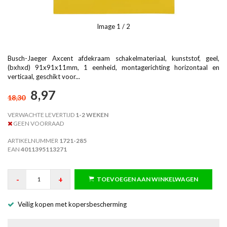
Image
1
/ 2
Busch-Jaeger Axcent afdekraam schakelmateriaal, kunststof, geel,
(bxhxd) 91x91x11mm, 1 eenheid, montagerichting horizontaal en
verticaal, geschikt voor...
8,97
18,30
VERWACHTE LEVERTIJD
1-2 WEKEN
GEEN VOORRAAD
ARTIKELNUMMER
1721-285
EAN
4011395113271
-
+
TOEVOEGEN AAN WINKELWAGEN
Veilig kopen met kopersbescherming