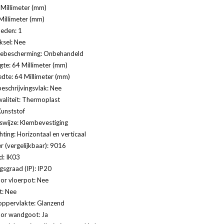
Millimeter (mm)
Millimeter (mm)
eden: 1
ksel: Nee
ebescherming: Onbehandeld
te: 64 Millimeter (mm)
dte: 64 Millimeter (mm)
eschrijvingsvlak: Nee
aliteit: Thermoplast
Kunststof
swijze: Klembevestiging
ting: Horizontaal en verticaal
 (vergelijkbaar): 9016
d: IK03
sgraad (IP): IP20
or vloerpot: Nee
t: Nee
oppervlakte: Glanzend
oor wandgoot: Ja