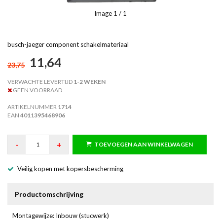
Image
1
/ 1
busch-jaeger component schakelmateriaal
11,64
23,75
VERWACHTE LEVERTIJD
1-2 WEKEN
GEEN VOORRAAD
ARTIKELNUMMER
1714
EAN
4011395468906
-
+
TOEVOEGEN AAN WINKELWAGEN
Veilig kopen met kopersbescherming
Productomschrijving
Montagewijze: Inbouw (stucwerk)