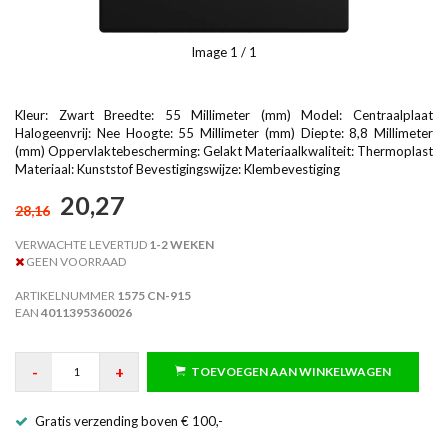
Image
1
/ 1
Kleur: Zwart Breedte: 55 Millimeter (mm) Model: Centraalplaat
Halogeenvrij: Nee Hoogte: 55 Millimeter (mm) Diepte: 8,8 Millimeter
(mm) Oppervlaktebescherming: Gelakt Materiaalkwaliteit: Thermoplast
Materiaal: Kunststof Bevestigingswijze: Klembevestiging
20,27
28,16
VERWACHTE LEVERTIJD
1-2 WEKEN
GEEN VOORRAAD
ARTIKELNUMMER
1575 CN-915
EAN
4011395360026
-
+
TOEVOEGEN AAN WINKELWAGEN
Gratis verzending boven € 100,-