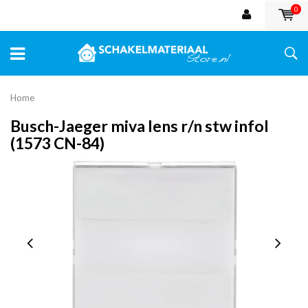
0
Home
Busch-Jaeger miva lens r/n stw infol
(1573 CN-84)