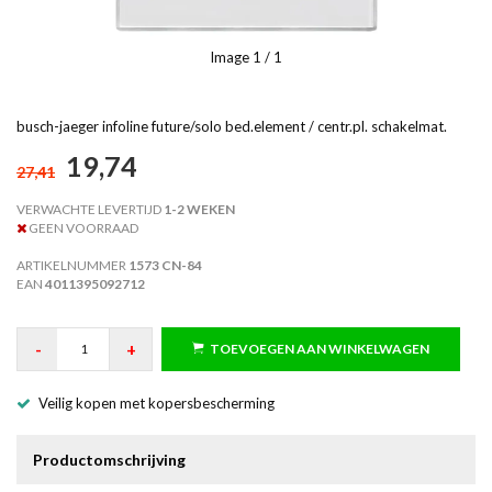
Image
1
/ 1
busch-jaeger infoline future/solo bed.element / centr.pl. schakelmat.
19,74
27,41
VERWACHTE LEVERTIJD
1-2 WEKEN
GEEN VOORRAAD
ARTIKELNUMMER
1573 CN-84
EAN
4011395092712
-
+
TOEVOEGEN AAN WINKELWAGEN
Veilig kopen met kopersbescherming
Productomschrijving