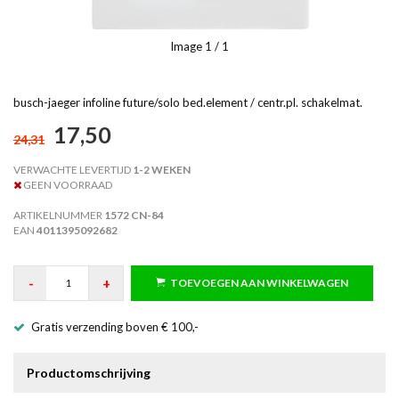
Image
1
/ 1
busch-jaeger infoline future/solo bed.element / centr.pl. schakelmat.
17,50
24,31
VERWACHTE LEVERTIJD
1-2 WEKEN
GEEN VOORRAAD
ARTIKELNUMMER
1572 CN-84
EAN
4011395092682
-
+
TOEVOEGEN AAN WINKELWAGEN
Gratis verzending boven € 100,-
Productomschrijving