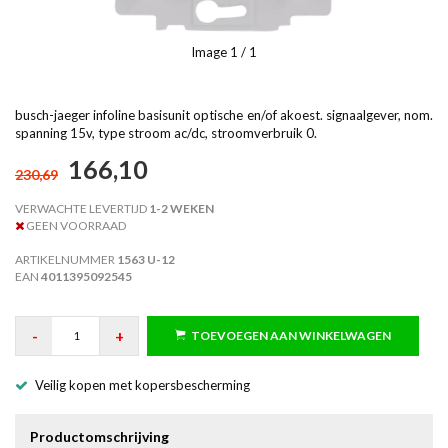
Image
1
/ 1
busch-jaeger infoline basisunit optische en/of akoest. signaalgever, nom.
spanning 15v, type stroom ac/dc, stroomverbruik 0.
166,10
230,69
VERWACHTE LEVERTIJD
1-2 WEKEN
GEEN VOORRAAD
ARTIKELNUMMER
1563 U-12
EAN
4011395092545
-
+
TOEVOEGEN AAN WINKELWAGEN
Veilig kopen met kopersbescherming
Productomschrijving