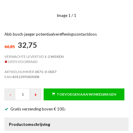
Image
1
/ 1
Abb busch-jaeger potentiaalvereffeningscontactdoos
32,75
66,85
VERWACHTE LEVERTIJD
1-2 WEKEN
GEEN VOORRAAD
ARTIKELNUMMER
0471-0-0037
EAN
4011395003008
-
+
TOEVOEGEN AAN WINKELWAGEN
Gratis verzending boven € 100,-
Productomschrijving