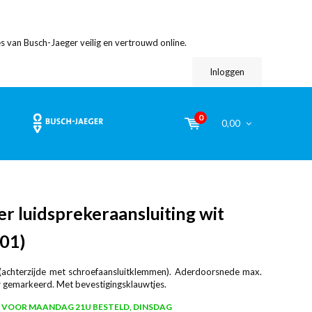
s van Busch-Jaeger veilig en vertrouwd online.
Inloggen
0
0,00
r luidsprekeraansluiting wit
01)
achterzijde met schroefaansluitklemmen). Aderdoorsnede max.
r gemarkeerd. Met bevestigingsklauwtjes.
VOOR MAANDAG 21U BESTELD, DINSDAG