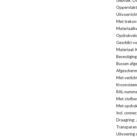
Gebruik: Ov
Oppervlakt
Uitvoerrich
Met trekont
Materiaalkw
Opdrukveld
Geschikt vo
Materiaal: 
Bevestiging
Bussen afg
Afgescherm
Met verlich
Kroonsteen
RAL-nummer
Met stofbe
Met opdruk
Incl. connec
Draagring: 
Transparan
Uitvoering 