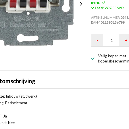
IN HUIS*
18
OP VOORRAAD
ARTIKELNUMMER
0248
EAN
4011395136799
-
+
Veilig kopen met
kopersbeschermi
tomschrijving
ze: Inbouw (stucwerk)
ng: Basiselement
j: Ja
ksel: Nee