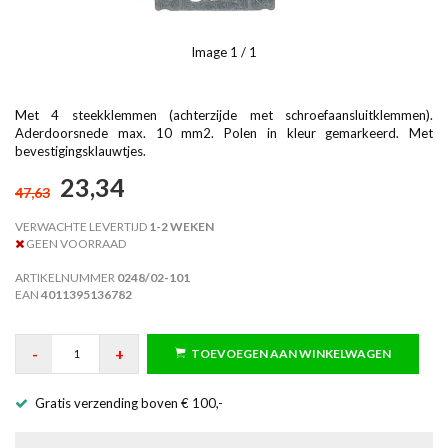
Image
1
/ 1
Met 4 steekklemmen (achterzijde met schroefaansluitklemmen).
Aderdoorsnede max. 10 mm2. Polen in kleur gemarkeerd. Met
bevestigingsklauwtjes.
23,34
47,63
VERWACHTE LEVERTIJD
1-2 WEKEN
GEEN VOORRAAD
ARTIKELNUMMER
0248/02-101
EAN
4011395136782
-
+
TOEVOEGEN AAN WINKELWAGEN
Gratis verzending boven € 100,-