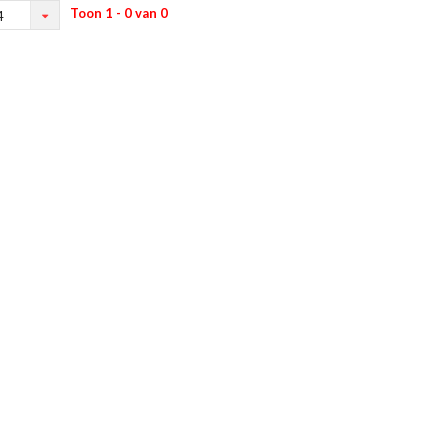
Toon 1 - 0 van 0
4